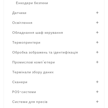
Енкодери безпеки
Датчики

Освітлення

Обладнання шаф керування

Термопринтери

Обробка зображень та ідентифікація

Промислові комп'ютери

Термінали збору даних
Сканери

POS-системи

Системи для пресів
