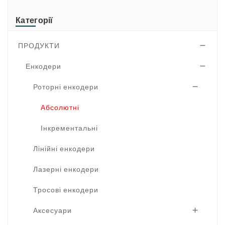
Категорії
ПРОДУКТИ

Енкодери

Роторні енкодери

Абсолютні
Інкрементальні
Лінійні енкодери
Лазерні енкодери
Тросові енкодери
Аксесуари
