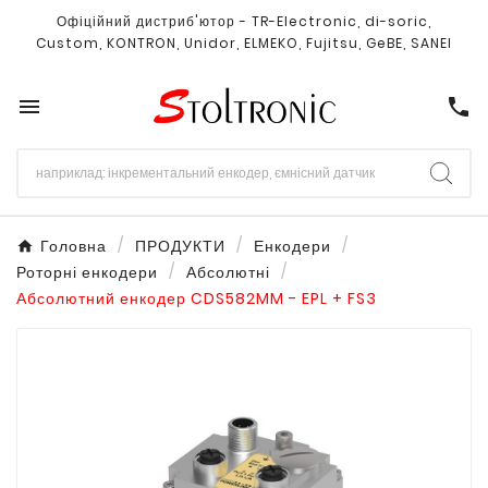
Офіційний дистриб'ютор - TR-Electronic, di-soric,
Custom, KONTRON, Unidor, ELMEKO, Fujitsu, GeBE, SANEI

call
Головна
ПРОДУКТИ
Енкодери
Роторні енкодери
Абсолютні
Абсолютний енкодер CDS582MM - EPL + FS3