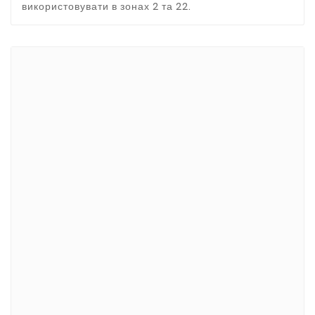
використовувати в зонах 2 та 22.
Бренди
ADATA
CUSTOM
di-soric
ELMEKO
GeBE
KONTRON
Mindeo
NEWLAND
TR-Electronic
TRsystems