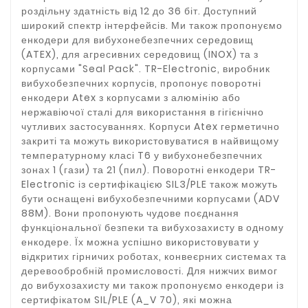
роздільну здатність від 12 до 36 біт. Доступний
широкий спектр інтерфейсів. Ми також пропонуємо
енкодери для вибухонебезпечних середовищ
(ATEX), для агресивних середовищ (INOX) та з
корпусами "Seal Pack". TR-Electronic, виробник
вибухобезпечних корпусів, пропонує поворотні
енкодери Atex з корпусами з алюмінію або
нержавіючої сталі для використання в гігієнічно
чутливих застосуваннях. Корпуси Atex герметично
закриті та можуть використовуватися в найвищому
температурному класі T6 у вибухонебезпечних
зонах 1 (гази) та 21 (пил). Поворотні енкодери TR-
Electronic із сертифікацією SIL3/PLE також можуть
бути оснащені вибухобезпечними корпусами (ADV
88M). Вони пропонують чудове поєднання
функціональної безпеки та вибухозахисту в одному
енкодере. Їх можна успішно використовувати у
відкритих гірничих роботах, конвеєрних системах та
деревообробній промисловості. Для нижчих вимог
до вибухозахисту ми також пропонуємо енкодери із
сертифікатом SIL/PLE (A_V 70), які можна