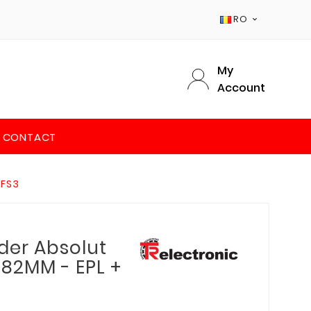
RO

My
Account
CONTACT
 FS3
der Absolut
82MM - EPL +