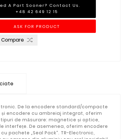
ed A Part Sooner? Contact Us.
+48 42 649 12 15
ASK FOR PRODUCT
o Compare
ociate
lectronic. De la encodere standard/compacte
și encodere cu ambreiaj integrat, oferim
tipuri de măsurare: magnetice și optice,
gă de interfețe. De asemenea, oferim encodere
 cu pachete „Seal Pack”. TR-Electronic,