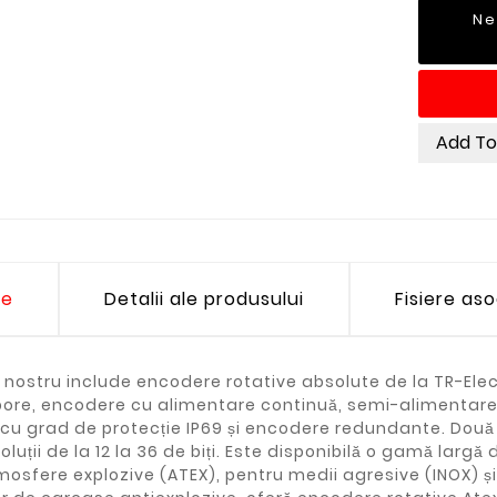
Ne
Add T
re
Detalii ale produsului
Fisiere as
ul nostru include encodere rotative absolute de la TR-E
bore, encodere cu alimentare continuă, semi-alimentare 
cu grad de protecție IP69 și encodere redundante. Două 
oluții de la 12 la 36 de biți. Este disponibilă o gamă lar
osfere explozive (ATEX), pentru medii agresive (INOX) și