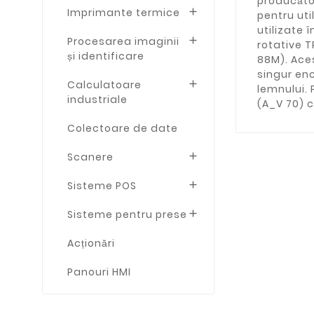
producător
Imprimante termice

pentru uti
utilizate 
Procesarea imaginii

rotative T
și identificare
88M). Aces
singur enc
Calculatoare

lemnului. 
industriale
(A_V 70) ca
Colectoare de date
Scanere

Sisteme POS

Sisteme pentru prese

Acționări
Panouri HMI