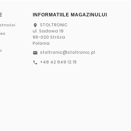
E
INFORMATIILE MAGAZINULUI
STOLTRONIC
atności
location_on
ul. Sadowa 19
ies
95-020 Stróża
Polonia
i
stoltronic@stoltronic.pl
email
+48 42 649 12 15
call