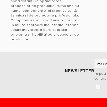
contractanții în optimizarea
proceselor de producție, furnizând nu
numai componente, ci și consultanță
tehnică și de proiectare profesională.
Compania este un partener apreciat
în multe sectoare industriale, oferind
soluții inovatoare care sporesc
eficiența și fiabilitatea proceselor de
producție.
NEWSLETTER
Te poti
contact