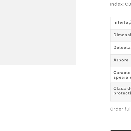
Index:
CD
Interfaț
Dimens
Detecta
Arbore
Caracter
special
Clasa d
protecț
Order ful