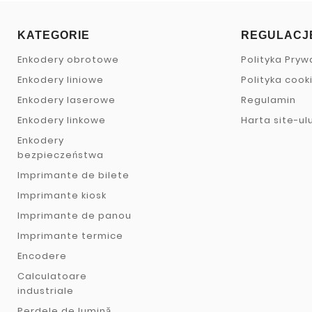
KATEGORIE
REGULACJ
Enkodery obrotowe
Polityka Pryw
Enkodery liniowe
Polityka cook
Enkodery laserowe
Regulamin
Enkodery linkowe
Harta site-ulu
Enkodery
bezpieczeństwa
Imprimante de bilete
Imprimante kiosk
Imprimante de panou
Imprimante termice
Encodere
Calculatoare
industriale
Perdele de lumină