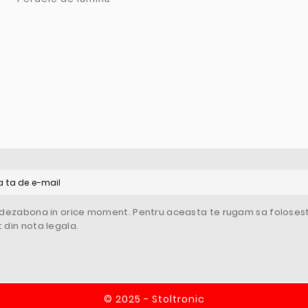
 dezabona in orice moment. Pentru aceasta te rugam sa folosesti
 din nota legala.
© 2025 - Stoltronic