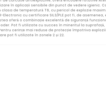
 de carcase antiexplozive, oferă encodere rotative Atex
lizare în aplicații sensibile din punct de vedere igienic. 
în clasa de temperatură T6, cu pericol de explozie maxim, 
R-Electronic cu certificare SIL3/PLE pot fi, de asemenea
tea oferă o combinație excelentă de siguranță funcțională
oder. Pot fi utilizate cu succes în mineritul la suprafață,
Pentru cerințe mai reduse de protecție împotriva exploziil
re pot fi utilizate în zonele 2 și 22.