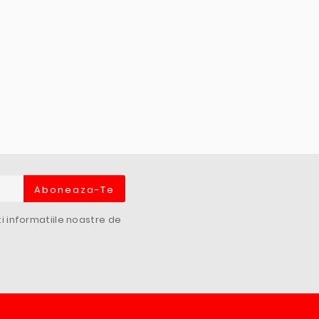
Aboneaza-Te
 informatiile noastre de