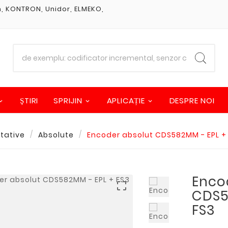
om, KONTRON, Unidor, ELMEKO,
ŞTIRI
SPRIJIN
APLICAȚIE
DESPRE NOI
tative
Absolute
Encoder absolut CDS582MM - EPL +
Enco

CDS5
FS3