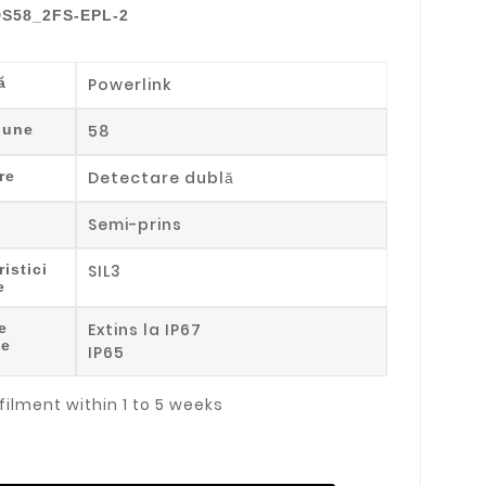
S58_2FS-EPL-2
ă
Powerlink
iune
58
re
Detectare dublă
Semi-prins
istici
SIL3
e
e
Extins la IP67
ie
IP65
filment within 1 to 5 weeks