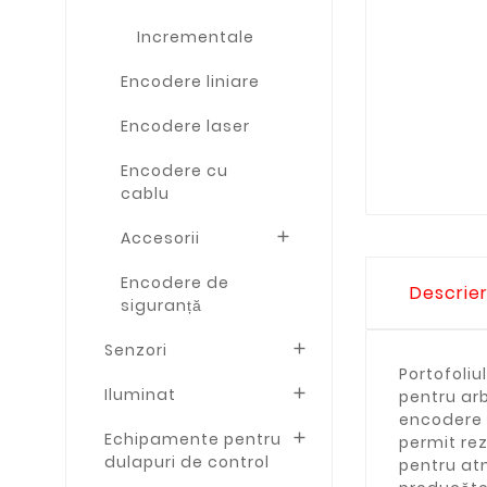
Incrementale
Encodere liniare
Encodere laser
Encodere cu
cablu
Accesorii

Encodere de
Descrie
siguranță
Senzori

Portofoli
Iluminat

pentru ar
encodere 
Echipamente pentru

permit rez
dulapuri de control
pentru atm