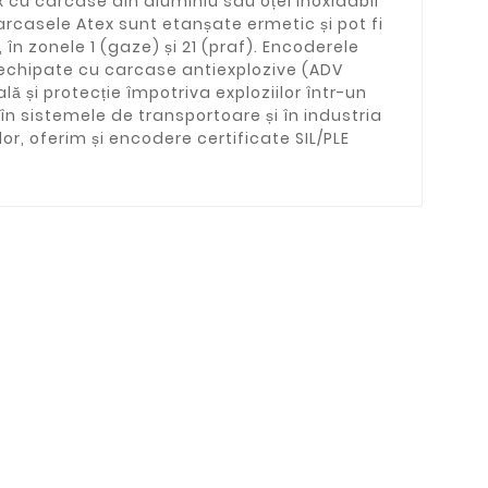
 cu carcase din aluminiu sau oțel inoxidabil
Carcasele Atex sunt etanșate ermetic și pot fi
în zonele 1 (gaze) și 21 (praf). Encoderele
, echipate cu carcase antiexplozive (ADV
 și protecție împotriva exploziilor într-un
 în sistemele de transportoare și în industria
or, oferim și encodere certificate SIL/PLE