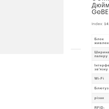
Дюйм
GeBE
Index:
14
Блок
живлен
Ширин
паперу
Інтерф
зв'язку
Wi-Fi
Блютуз
різак
RFID-