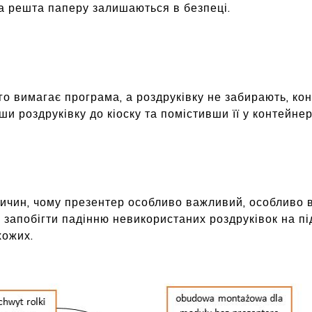
а решта паперу залишаються в безпеці.
о вимагає програма, а роздруківку не забирають, ко
и роздруківку до кіоску та помістивши її у контейнер
ичин, чому презентер особливо важливий, особливо в
 запобігти падінню невикористаних роздруківок на п
хожих.