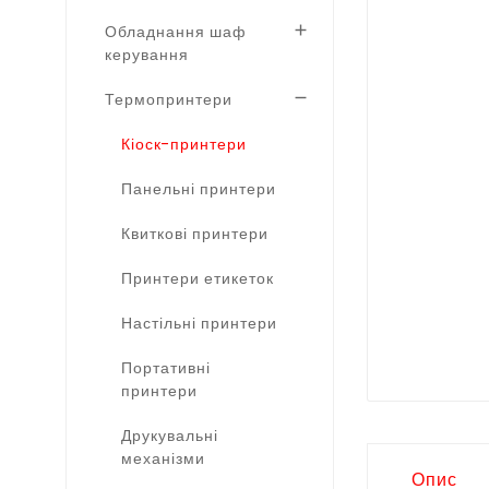
Обладнання шаф

керування
Термопринтери

Кіоск-принтери
Панельні принтери
Квиткові принтери
Принтери етикеток
Настільні принтери
Портативні
принтери
Друкувальні
механізми
Опис