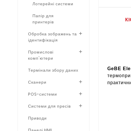
Лотерейні системи
Папір для
К
принтерів
Обробка зображень та

ідентифікація
Промислові

комп'ютери
GeBE Ele
Термінали збору даних
термопри
Сканери
практичн

POS-системи

Системи для пресів

Приводи
Панелі HMI