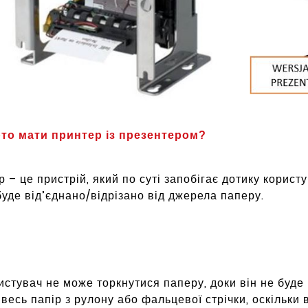
то мати принтер із презентером?
 – це пристрій, який по суті запобігає дотику корис
буде від’єднано/відрізано від джерела паперу.
стувач не може торкнутися паперу, доки він не буде 
весь папір з рулону або фальцевої стрічки, оскільки