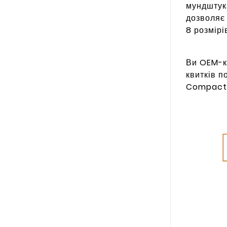
мундштука
дозволяє 
8 розмірі
Ви OEM-кл
квитків п
Compact 