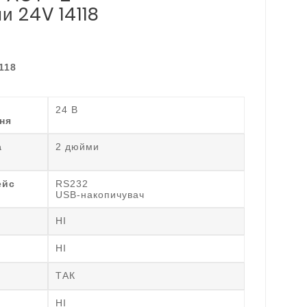
и 24V 14118
118
24 В
ня
а
2 дюйми
ейс
RS232
USB-накопичувач
НІ
НІ
ТАК
НІ