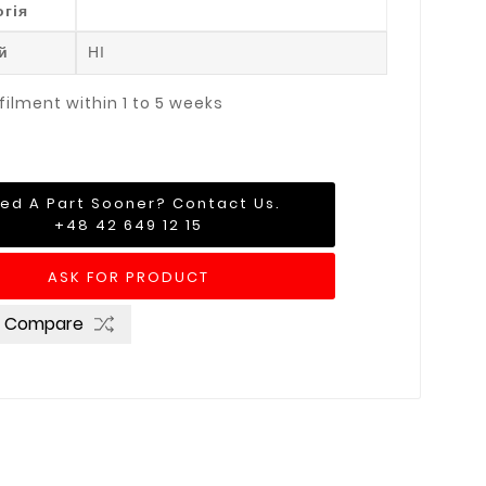
огія
й
НІ
filment within 1 to 5 weeks
ed A Part Sooner? Contact Us.
+48 42 649 12 15
ASK FOR PRODUCT
o Compare