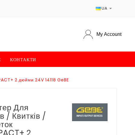
UA

My Account
С
КОНТАКТИ
OMPACT+ 2 дюйми 24V 14118 GeBE
тер Для
в / Квитків /
ток
ACT+ 2