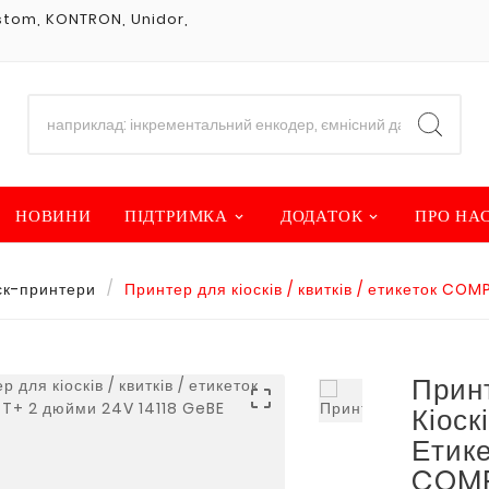
Custom, KONTRON, Unidor,
НОВИНИ
ПІДТРИМКА
ДОДАТОК
ПРО НА
ск-принтери
Принтер для кіосків / квитків / етикеток C
Прин

Кіоскі
Етике
COMP