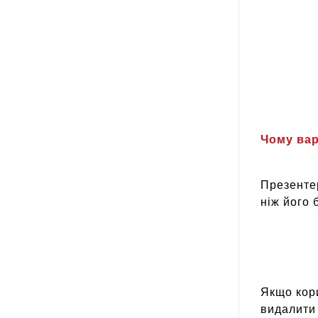
Чому вар
Презентер
ніж його 
Якщо кори
видалити 