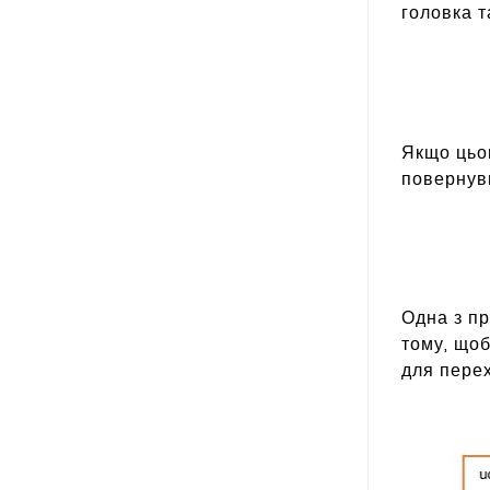
головка т
Якщо цьог
повернувш
Одна з пр
тому, щоб
для пере