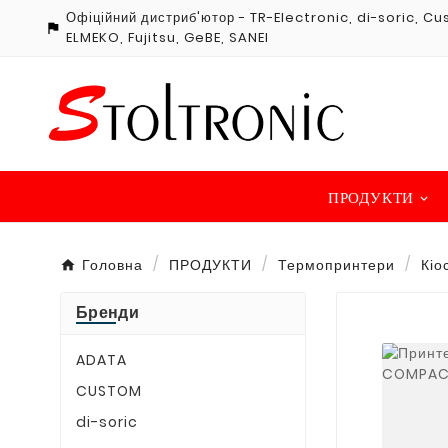
Офіційний дистриб'ютор - TR-Electronic, di-soric, 

ELMEKO, Fujitsu, GeBE, SANEI
ПРОДУКТИ
Головна
ПРОДУКТИ
Термопринтери
Кіо
Бренди
ADATA
CUSTOM
di-soric