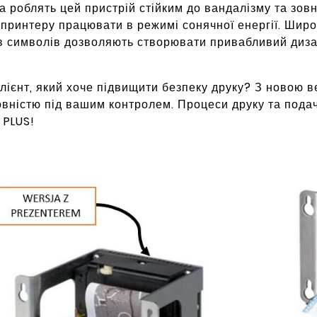
 роблять цей пристрій стійким до вандалізму та зов
принтеру працювати в режимі сонячної енергії. Широ
в символів дозволяють створювати привабливий дизай
ієнт, який хоче підвищити безпеку друку? З новою в
овністю під вашим контролем. Процеси друку та пода
PLUS!