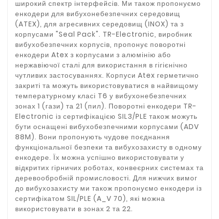
широкий спектр інтерфейсів. Ми також пропонуємо
енкодери для вибухонебезпечних середовищ
(ATEX), для агресивних середовищ (INOX) та з
корпусами "Seal Pack". TR-Electronic, виробник
вибухобезпечних корпусів, пропонує поворотні
енкодери Atex з корпусами з алюмінію або
нержавіючої сталі для використання в гігієнічно
чутливих застосуваннях. Корпуси Atex герметично
закриті та можуть використовуватися в найвищому
температурному класі T6 у вибухонебезпечних
зонах 1 (гази) та 21 (пил). Поворотні енкодери TR-
Electronic із сертифікацією SIL3/PLE також можуть
бути оснащені вибухобезпечними корпусами (ADV
88M). Вони пропонують чудове поєднання
функціональної безпеки та вибухозахисту в одному
енкодере. Їх можна успішно використовувати у
відкритих гірничих роботах, конвеєрних системах та
деревообробній промисловості. Для нижчих вимог
до вибухозахисту ми також пропонуємо енкодери із
сертифікатом SIL/PLE (A_V 70), які можна
використовувати в зонах 2 та 22.