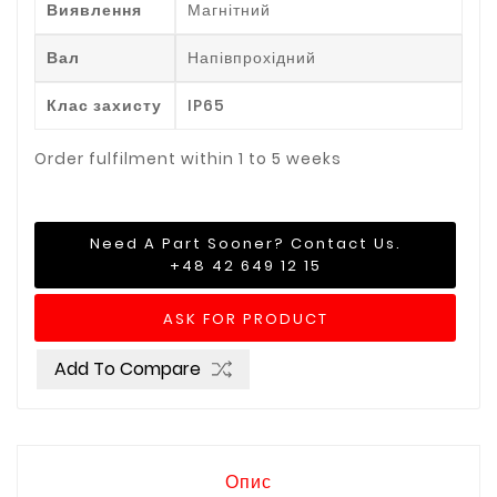
Виявлення
Магнітний
Вал
Напівпрохідний
Клас захисту
IP65
Order fulfilment within 1 to 5 weeks
Need A Part Sooner? Contact Us.
+48 42 649 12 15
ASK FOR PRODUCT
Add To Compare
Опис