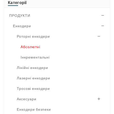
Категорії
ПРОДУКТИ

Енкодери

Роторні енкодери

Абсолютні
Інкрементальні
Лінійні енкодери
Лазерні енкодери
Тросові енкодери
Аксесуари

Енкодери безпеки