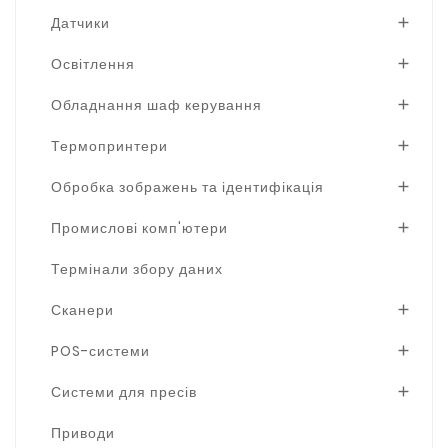
Датчики

Освітлення

Обладнання шаф керування

Термопринтери

Обробка зображень та ідентифікація

Промислові комп'ютери

Термінали збору даних
Сканери

POS-системи

Системи для пресів

Приводи